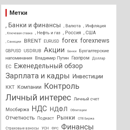
Метки
, Банки и финансы
, Валюта
, Инфляция
, Россия
, США
, Нефть и газ
, Ключевая ставка
forex
forexnews
BRENT
EURUSD
, Санкции
Акции
USDRUB
Бухгалтерские
GBPUSD
Банки
Газпром
напоминания
Владимир Путин
Доллар
Еженедельный обзор
ЕС
Зарплата и кадры
Инвестиции
Контроль
Компании
ККТ
Личный интерес
Личный счет
НДС
НДФЛ
Мосбиржа
Облигации
Отчетность
Рынки
Подкаст
СПб Биржа
Финансы
Страховые взносы
УСН
ФРС