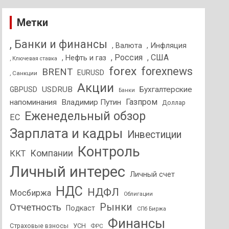
Метки
, Банки и финансы
, Валюта
, Инфляция
, Россия
, США
, Нефть и газ
, Ключевая ставка
forex
forexnews
BRENT
EURUSD
, Санкции
Акции
USDRUB
Бухгалтерские
GBPUSD
Банки
Газпром
напоминания
Владимир Путин
Доллар
Еженедельный обзор
ЕС
Зарплата и кадры
Инвестиции
Контроль
Компании
ККТ
Личный интерес
Личный счет
НДС
НДФЛ
Мосбиржа
Облигации
Отчетность
Рынки
Подкаст
СПб Биржа
Финансы
Страховые взносы
УСН
ФРС