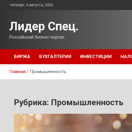
Перейти
Четверг, 6 августа, 2026
к
содержимому
Лидер Спец.
Российский бизнес портал.
БИРЖА
БУХГАЛТЕРИЯ
ИНВЕСТИЦИИ
НАЛ
Главная
Промышленность
Рубрика:
Промышленность