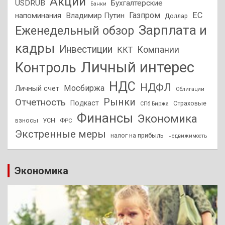
Акции
USDRUB
Бухгалтерские
Банки
Газпром
ЕС
напоминания
Владимир Путин
Доллар
Зарплата и
Еженедельный обзор
кадры
Инвестиции
Компании
ККТ
Личный интерес
Контроль
НДС
НДФЛ
Мосбиржа
Личный счет
Облигации
Отчетность
Рынки
Подкаст
Страховые
СПб Биржа
Финансы
Экономика
взносы
УСН
ФРС
Экстренные меры
налог на прибыль
недвижимость
Экономика