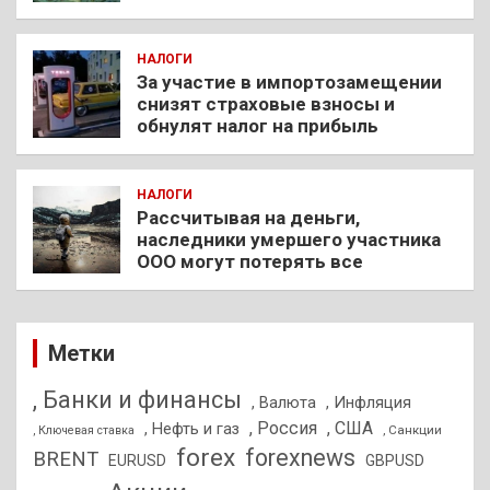
НАЛОГИ
За участие в импортозамещении
снизят страховые взносы и
обнулят налог на прибыль
НАЛОГИ
Рассчитывая на деньги,
наследники умершего участника
ООО могут потерять все
Метки
, Банки и финансы
, Валюта
, Инфляция
, Россия
, США
, Нефть и газ
, Санкции
, Ключевая ставка
forex
forexnews
BRENT
EURUSD
GBPUSD