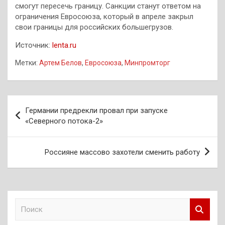
смогут пересечь границу. Санкции станут ответом на
ограничения Евросоюза, который в апреле закрыл
свои границы для российских большегрузов.
Источник:
lenta.ru
Метки:
Артем Белов
,
Евросоюза
,
Минпромторг
Навигация
Германии предрекли провал при запуске
по
«Северного потока-2»
записям
Россияне массово захотели сменить работу
П
о
и