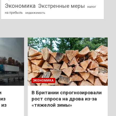
Экономика
Экстренные меры
налог
на прибыль
недвижимость
ЭКОНОМИКА
и
В Британии спрогнозировали
из
рост спроса на дрова из-за
 из
«тяжелой зимы»