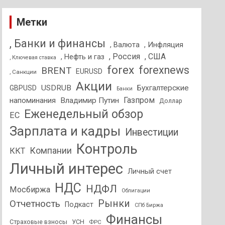
Метки
, Банки и финансы
, Валюта
, Инфляция
, Россия
, США
, Нефть и газ
, Ключевая ставка
forex
forexnews
BRENT
EURUSD
, Санкции
Акции
USDRUB
Бухгалтерские
GBPUSD
Банки
Газпром
напоминания
Владимир Путин
Доллар
Еженедельный обзор
ЕС
Зарплата и кадры
Инвестиции
Контроль
Компании
ККТ
Личный интерес
Личный счет
НДС
НДФЛ
Мосбиржа
Облигации
Отчетность
Рынки
Подкаст
СПб Биржа
Финансы
Страховые взносы
УСН
ФРС