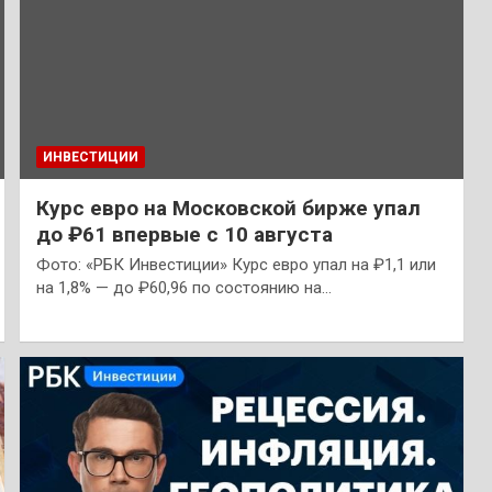
ИНВЕСТИЦИИ
Курс евро на Московской бирже упал
до ₽61 впервые с 10 августа
Фото: «РБК Инвестиции» Курс евро упал на ₽1,1 или
на 1,8% — до ₽60,96 по состоянию на…