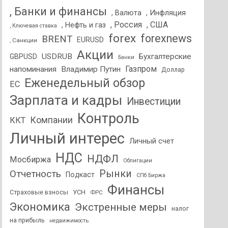
, Банки и финансы
, Валюта
, Инфляция
, Россия
, США
, Нефть и газ
, Ключевая ставка
forex
forexnews
BRENT
EURUSD
, Санкции
Акции
USDRUB
Бухгалтерские
GBPUSD
Банки
Газпром
напоминания
Владимир Путин
Доллар
Еженедельный обзор
ЕС
Зарплата и кадры
Инвестиции
Контроль
Компании
ККТ
Личный интерес
Личный счет
НДС
НДФЛ
Мосбиржа
Облигации
Отчетность
Рынки
Подкаст
СПб Биржа
Финансы
Страховые взносы
УСН
ФРС
Экономика
Экстренные меры
налог
на прибыль
недвижимость