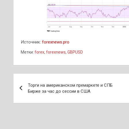
Источник:
forexnews.pro
Метки:
forex
,
forexnews
,
GBPUSD
Навигация
Торги на американском премаркете и СПБ
по
Бирже за час до сессии в США
записям