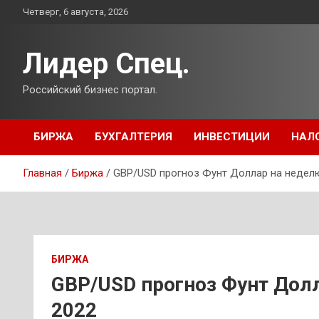
Перейти
Четверг, 6 августа, 2026
к
содержимому
Лидер Спец.
Российский бизнес портал.
БИРЖА
БУХГАЛТЕРИЯ
ИНВЕСТИЦИИ
НАЛ
Главная
Биржа
GBP/USD прогноз Фунт Доллар на неделю
БИРЖА
GBP/USD прогноз Фунт Долл
2022