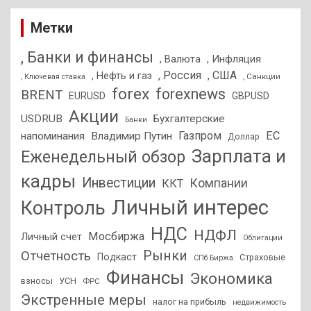
Метки
, Банки и финансы
, Валюта
, Инфляция
, Россия
, США
, Нефть и газ
, Санкции
, Ключевая ставка
forex
forexnews
BRENT
EURUSD
GBPUSD
Акции
USDRUB
Бухгалтерские
Банки
Газпром
ЕС
напоминания
Владимир Путин
Доллар
Зарплата и
Еженедельный обзор
кадры
Инвестиции
Компании
ККТ
Личный интерес
Контроль
НДС
НДФЛ
Мосбиржа
Личный счет
Облигации
Отчетность
Рынки
Подкаст
Страховые
СПб Биржа
Финансы
Экономика
взносы
УСН
ФРС
Экстренные меры
налог на прибыль
недвижимость