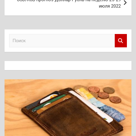
июля 2022
П
о
и
с
к