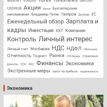
BRENT
EURUSD
GBPUSD
Акции
USDRUB
Бухгалтерские
Банки
Газпром
ЕС
напоминания
Владимир Путин
Доллар
Зарплата и
Еженедельный обзор
кадры
Инвестиции
Компании
ККТ
Личный интерес
Контроль
НДС
НДФЛ
Мосбиржа
Личный счет
Облигации
Отчетность
Рынки
Подкаст
Страховые
СПб Биржа
Финансы
Экономика
взносы
УСН
ФРС
Экстренные меры
налог на прибыль
недвижимость
Экономика