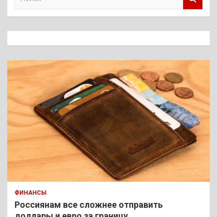
о
и
с
к
ФИНАНСЫ
Россиянам все сложнее отправить
доллары и евро за границу