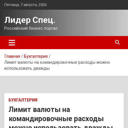
Перейти
Пятница, 7 августа, 2026
к
содержимому
Лидер Спец.
Российский бизнес портал.
Главная
Бухгалтерия
Лимит валюты на командировочные расходы можно
использовать дважды
БУХГАЛТЕРИЯ
Лимит валюты на
командировочные расходы
можно использовать дважды