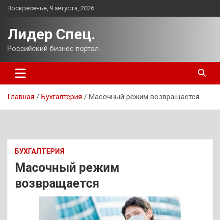
Перейти
Воскресенье, 9 августа, 2026
к
содержимому
Лидер Спец.
Российский бизнес портал.
Главная
Бухгалтерия
Масочный режим возвращается
БУХГАЛТЕРИЯ
Масочный режим
возвращается