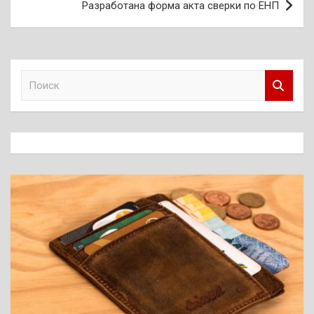
Разработана форма акта сверки по ЕНП
П
о
и
с
к