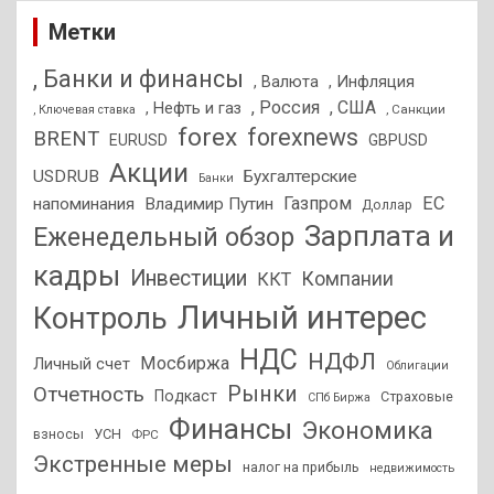
Метки
, Банки и финансы
, Валюта
, Инфляция
, Россия
, США
, Нефть и газ
, Санкции
, Ключевая ставка
forex
forexnews
BRENT
EURUSD
GBPUSD
Акции
USDRUB
Бухгалтерские
Банки
Газпром
ЕС
напоминания
Владимир Путин
Доллар
Зарплата и
Еженедельный обзор
кадры
Инвестиции
Компании
ККТ
Личный интерес
Контроль
НДС
НДФЛ
Мосбиржа
Личный счет
Облигации
Отчетность
Рынки
Подкаст
Страховые
СПб Биржа
Финансы
Экономика
взносы
УСН
ФРС
Экстренные меры
налог на прибыль
недвижимость