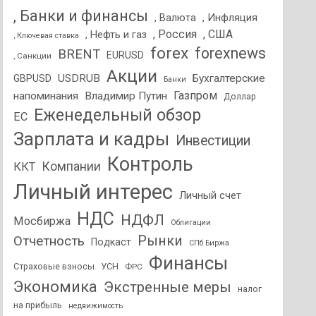
, Банки и финансы
, Валюта
, Инфляция
, Россия
, США
, Нефть и газ
, Ключевая ставка
forex
forexnews
BRENT
EURUSD
, Санкции
Акции
USDRUB
Бухгалтерские
GBPUSD
Банки
Газпром
напоминания
Владимир Путин
Доллар
Еженедельный обзор
ЕС
Зарплата и кадры
Инвестиции
Контроль
Компании
ККТ
Личный интерес
Личный счет
НДС
НДФЛ
Мосбиржа
Облигации
Отчетность
Рынки
Подкаст
СПб Биржа
Финансы
Страховые взносы
УСН
ФРС
Экономика
Экстренные меры
налог
на прибыль
недвижимость