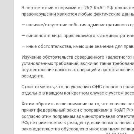
В соответствии с нормами ст. 26.2 КоАП РФ доказат
правонарушении являются любые фактические данные
— наличие/отсутствие события административного п
— виновность лица, привлекаемого к административн
— иные обстоятельства, имеющие значение для прав
Изучение обстоятельств совершенного «валютного» 
установленных требований, включая такие требовани
осуществление валютных операций и представление
резидента.
Стоит отметить, что по указанию ФНС вопрос о нал
отдельно в каждом конкретном случае с учетом всех
Хотим обратить ваше внимание на то, что сначала на
принят федеральный закон с поправками в КоАП РФ (
согласно этим поправкам административная ответственн
РФ, не применяется к резиденту, если невыполнени
законодательства обусловлено иностранными санкци