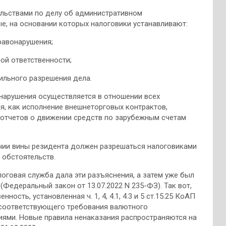
ельствами по делу об административном
, на основании которых налоговики устанавливают:
равонарушения;
ой ответственности;
ильного разрешения дела.
нарушения осуществляется в отношении всех
я, как исполнение внешнеторговых контрактов,
 отчетов о движении средств по зарубежным счетам
ичии вины резидента должен разрешаться налоговиками
 обстоятельств.
логовая служба дала эти разъяснения, а затем уже был
Федеральный закон от 13.07.2022 N 235-ФЗ). Так вот,
ость, установленная ч. 1, 4, 4.1, 4.3 и 5 ст.15.25 КоАП
е соответствующего требования валютного
ями. Новые правила ненаказания распространяются на