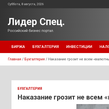
Перейти
Суббота, 8 августа, 2026
к
содержимому
Лидер Спец.
Российский бизнес портал.
БИРЖА
БУХГАЛТЕРИЯ
ИНВЕСТИЦИИ
НАЛ
Главная
Бухгалтерия
Наказание грозит не всем «валютн
БУХГАЛТЕРИЯ
Наказание грозит не всем