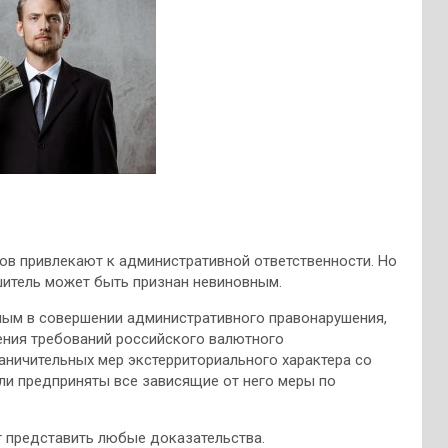
ов привлекают к административной ответственности. Но
шитель может быть признан невиновным.
ным в совершении административного правонарушения,
ения требований российского валютного
раничительных мер экстерриториального характера со
ли предприняты все зависящие от него меры по
 представить любые доказательства.