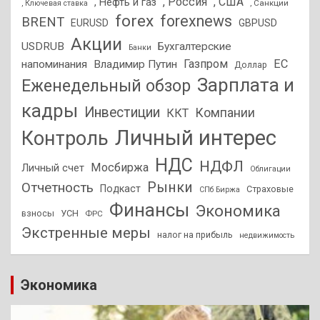
, Россия
, США
, Нефть и газ
, Санкции
, Ключевая ставка
forex
forexnews
BRENT
EURUSD
GBPUSD
Акции
USDRUB
Бухгалтерские
Банки
Газпром
ЕС
напоминания
Владимир Путин
Доллар
Зарплата и
Еженедельный обзор
кадры
Инвестиции
Компании
ККТ
Личный интерес
Контроль
НДС
НДФЛ
Мосбиржа
Личный счет
Облигации
Отчетность
Рынки
Подкаст
Страховые
СПб Биржа
Финансы
Экономика
взносы
УСН
ФРС
Экстренные меры
налог на прибыль
недвижимость
Экономика