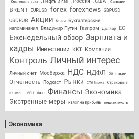
, Россия
, США
, Нефть и газ
, Санкции
, Ключевая ставка
forex
forexnews
BRENT
EURUSD
GBPUSD
Акции
USDRUB
Бухгалтерские
Банки
Газпром
ЕС
напоминания
Владимир Путин
Доллар
Зарплата и
Еженедельный обзор
кадры
Инвестиции
Компании
ККТ
Личный интерес
Контроль
НДС
НДФЛ
Мосбиржа
Личный счет
Облигации
Отчетность
Рынки
Подкаст
Страховые
СПб Биржа
Финансы
Экономика
взносы
УСН
ФРС
Экстренные меры
налог на прибыль
недвижимость
Экономика