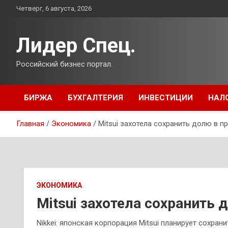
Перейти
Четверг, 6 августа, 2026
к
содержимому
Лидер Спец.
Российский бизнес портал.
БИРЖА
БУХГАЛТЕРИЯ
ИНВЕСТИЦИИ
НАЛ
Главная
Экономика
Mitsui захотела сохранить долю в п
ЭКОНОМИКА
Mitsui захотела сохранить 
Nikkei: японская корпорация Mitsui планирует сохран