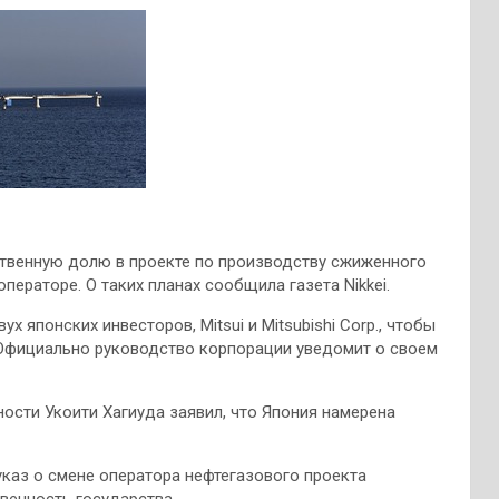
ственную долю в проекте по производству сжиженного
ператоре. О таких планах сообщила газета Nikkei.
х японских инвесторов, Mitsui и Mitsubishi Corp., чтобы
. Официально руководство корпорации уведомит о своем
ности Укоити Хагиуда заявил, что Япония намерена
каз о смене оператора нефтегазового проекта
венность государства.