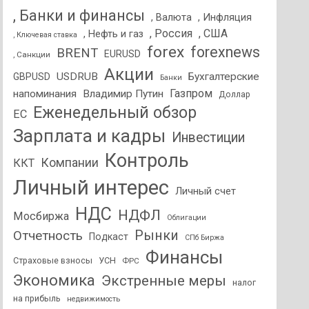
, Банки и финансы
, Валюта
, Инфляция
, Россия
, США
, Нефть и газ
, Ключевая ставка
forex
forexnews
BRENT
EURUSD
, Санкции
Акции
USDRUB
Бухгалтерские
GBPUSD
Банки
Газпром
напоминания
Владимир Путин
Доллар
Еженедельный обзор
ЕС
Зарплата и кадры
Инвестиции
Контроль
Компании
ККТ
Личный интерес
Личный счет
НДС
НДФЛ
Мосбиржа
Облигации
Отчетность
Рынки
Подкаст
СПб Биржа
Финансы
Страховые взносы
УСН
ФРС
Экономика
Экстренные меры
налог
на прибыль
недвижимость