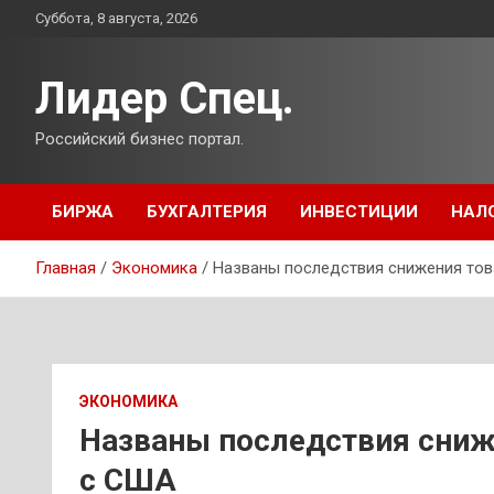
Перейти
Суббота, 8 августа, 2026
к
содержимому
Лидер Спец.
Российский бизнес портал.
БИРЖА
БУХГАЛТЕРИЯ
ИНВЕСТИЦИИ
НАЛ
Главная
Экономика
Названы последствия снижения то
ЭКОНОМИКА
Названы последствия сниж
с США