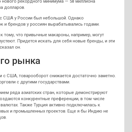
о нового рекордного минимума — 58 миллиона
на долларов.
 с США у России был небольшой. Однако
ок и брендов у россиян вырабатывались годами.
к тому, что привычные макароны, например, могут
пустеют. Придется искать для себя новые бренды, и эти
сказал он.
ого рынка
 и с США, товарооборот снижается достаточно заметно.
орговли с другими государствами.
ием ряда азиатских стран, которые демонстрируют
создаются конкурентные преференции, в том числе
 валютах. Также Турция активно подключилась к
овых и промышленных проектов. Еще я бы Индию не
дов.