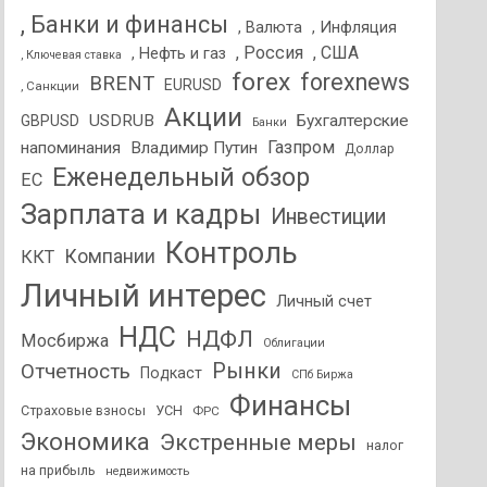
, Банки и финансы
, Валюта
, Инфляция
, Россия
, США
, Нефть и газ
, Ключевая ставка
forex
forexnews
BRENT
EURUSD
, Санкции
Акции
USDRUB
Бухгалтерские
GBPUSD
Банки
Газпром
напоминания
Владимир Путин
Доллар
Еженедельный обзор
ЕС
Зарплата и кадры
Инвестиции
Контроль
Компании
ККТ
Личный интерес
Личный счет
НДС
НДФЛ
Мосбиржа
Облигации
Отчетность
Рынки
Подкаст
СПб Биржа
Финансы
Страховые взносы
УСН
ФРС
Экономика
Экстренные меры
налог
на прибыль
недвижимость