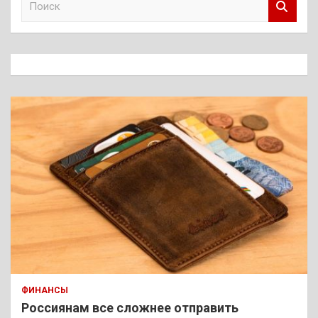
о
и
с
к
ФИНАНСЫ
Россиянам все сложнее отправить