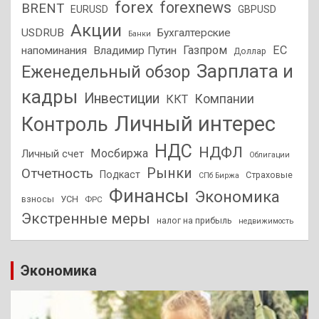
forex
forexnews
BRENT
EURUSD
GBPUSD
Акции
USDRUB
Бухгалтерские
Банки
Газпром
ЕС
напоминания
Владимир Путин
Доллар
Зарплата и
Еженедельный обзор
кадры
Инвестиции
Компании
ККТ
Личный интерес
Контроль
НДС
НДФЛ
Мосбиржа
Личный счет
Облигации
Отчетность
Рынки
Подкаст
Страховые
СПб Биржа
Финансы
Экономика
взносы
УСН
ФРС
Экстренные меры
налог на прибыль
недвижимость
Экономика