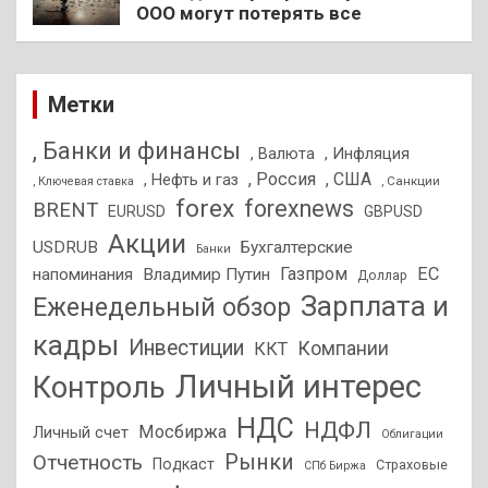
ООО могут потерять все
Метки
, Банки и финансы
, Валюта
, Инфляция
, Россия
, США
, Нефть и газ
, Санкции
, Ключевая ставка
forex
forexnews
BRENT
EURUSD
GBPUSD
Акции
USDRUB
Бухгалтерские
Банки
Газпром
ЕС
напоминания
Владимир Путин
Доллар
Зарплата и
Еженедельный обзор
кадры
Инвестиции
Компании
ККТ
Личный интерес
Контроль
НДС
НДФЛ
Мосбиржа
Личный счет
Облигации
Отчетность
Рынки
Подкаст
Страховые
СПб Биржа