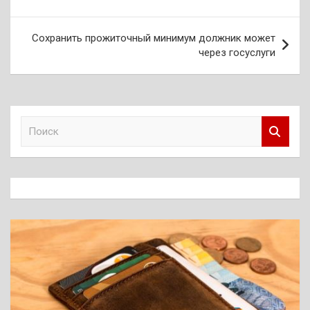
записям
Сохранить прожиточный минимум должник может
через госуслуги
П
о
и
с
к