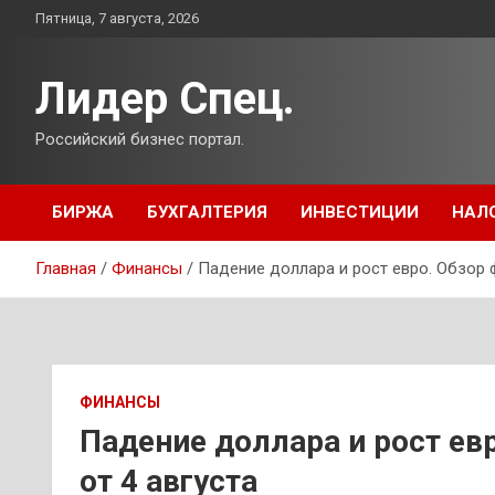
Перейти
Пятница, 7 августа, 2026
к
содержимому
Лидер Спец.
Российский бизнес портал.
БИРЖА
БУХГАЛТЕРИЯ
ИНВЕСТИЦИИ
НАЛ
Главная
Финансы
Падение доллара и рост евро. Обзор 
ФИНАНСЫ
Падение доллара и рост ев
от 4 августа