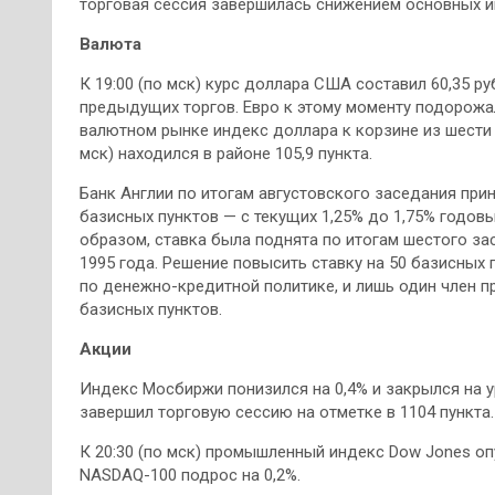
торговая сессия завершилась снижением основных и
Валюта
К 19:00 (по мск) курс доллара США составил 60,35 ру
предыдущих торгов. Евро к этому моменту подорожал 
валютном рынке индекс доллара к корзине из шести 
мск) находился в районе 105,9 пункта.
Банк Англии по итогам августовского заседания при
базисных пунктов — с текущих 1,25% до 1,75% годовы
образом, ставка была поднята по итогам шестого за
1995 года. Решение повысить ставку на 50 базисных
по денежно-кредитной политике, и лишь один член 
базисных пунктов.
Акции
Индекс Мосбиржи понизился на 0,4% и закрылся на у
завершил торговую сессию на отметке в 1104 пункта.
К 20:30 (по мск) промышленный индекс Dow Jones опу
NASDAQ-100 подрос на 0,2%.