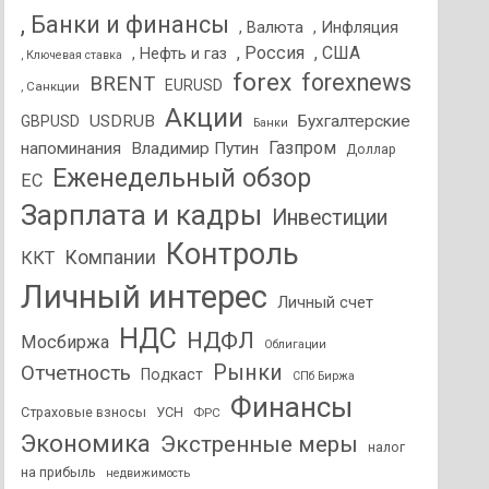
, Банки и финансы
, Валюта
, Инфляция
, Россия
, США
, Нефть и газ
, Ключевая ставка
forex
forexnews
BRENT
EURUSD
, Санкции
Акции
USDRUB
Бухгалтерские
GBPUSD
Банки
Газпром
напоминания
Владимир Путин
Доллар
Еженедельный обзор
ЕС
Зарплата и кадры
Инвестиции
Контроль
Компании
ККТ
Личный интерес
Личный счет
НДС
НДФЛ
Мосбиржа
Облигации
Отчетность
Рынки
Подкаст
СПб Биржа
Финансы
Страховые взносы
УСН
ФРС
Экономика
Экстренные меры
налог
на прибыль
недвижимость