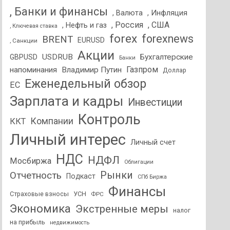
, Банки и финансы
, Валюта
, Инфляция
, Россия
, США
, Нефть и газ
, Ключевая ставка
forex
forexnews
BRENT
EURUSD
, Санкции
Акции
USDRUB
Бухгалтерские
GBPUSD
Банки
Газпром
напоминания
Владимир Путин
Доллар
Еженедельный обзор
ЕС
Зарплата и кадры
Инвестиции
Контроль
Компании
ККТ
Личный интерес
Личный счет
НДС
НДФЛ
Мосбиржа
Облигации
Отчетность
Рынки
Подкаст
СПб Биржа
Финансы
Страховые взносы
УСН
ФРС
Экономика
Экстренные меры
налог
на прибыль
недвижимость