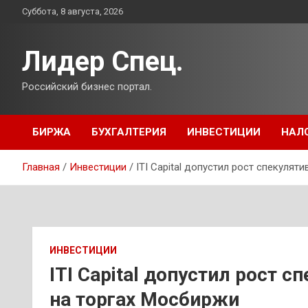
Перейти
Суббота, 8 августа, 2026
к
содержимому
Лидер Спец.
Российский бизнес портал.
БИРЖА
БУХГАЛТЕРИЯ
ИНВЕСТИЦИИ
НАЛ
Главная
Инвестиции
ITI Capital допустил рост спекуля
ИНВЕСТИЦИИ
ITI Capital допустил рост 
на торгах Мосбиржи