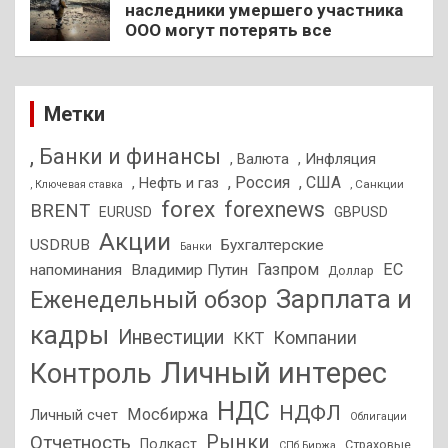
наследники умершего участника
ООО могут потерять все
Метки
, Банки и финансы
, Валюта
, Инфляция
, Россия
, США
, Нефть и газ
, Санкции
, Ключевая ставка
forex
forexnews
BRENT
EURUSD
GBPUSD
Акции
USDRUB
Бухгалтерские
Банки
Газпром
ЕС
напоминания
Владимир Путин
Доллар
Зарплата и
Еженедельный обзор
кадры
Инвестиции
Компании
ККТ
Личный интерес
Контроль
НДС
НДФЛ
Мосбиржа
Личный счет
Облигации
Отчетность
Рынки
Подкаст
Страховые
СПб Биржа