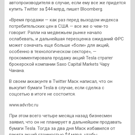
автопроизводителя в случае, если ему все же придется
купить Twitter за $44 млрд, пишет Bloomberg.
«Время продажи — как раз перед выходом индекса
потребительских цен в США — все же о чем-то
говорит. Ралли на медвежьем рынке начало
ослабевать, и дальнейшая переоценка ожиданий ФРС
может означать еще больше «боли» для акций,
особенно в технологическом секторе», —
прокомментировала продажу акций Tesla стратег
брокерской компании Saxo Capital Markets Чару
Чанана.
В своем аккакунте в Twitter Маск написал, что он
выкупит бумаги Tesla в случае, если сделка с
соцсетью в итоге не состоится.
www.adv.rbc.ru
При этом всего четыре месяца назад бизнесмен
заявил, что он не планирует в дальнейшем продавать
бумаги Tesla. Тогда за два дня Маск избавился от
пакета акций стоимостью $4 млрд, чтобы