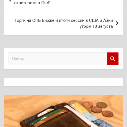
по
отчетности в ПФР
записям
Торги на СПБ Бирже и итоги сессии в США и Азии
утром 10 августа
П
о
и
с
к