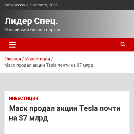
Перейти
Воскресенье, 9 августа, 2026
к
содержимому
Лидер Спец.
Российский бизнес портал.
Главная
Инвестиции
Маск продал акции Tesla почти на $7 млрд
ИНВЕСТИЦИИ
Маск продал акции Tesla почти
на $7 млрд