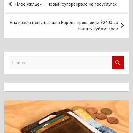
«Мое жилье» — новый суперсервис на госуслугах
по
записям
Биржевые цены на газ в Европе превысили $2400 за
тысячу кубометров
П
о
и
с
к