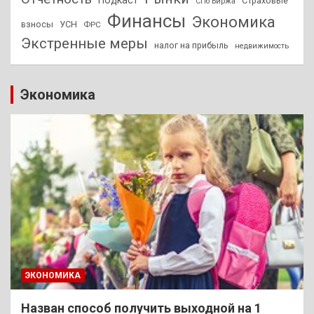
Страховые
СПб Биржа
Финансы
Экономика
взносы
УСН
ФРС
Экстренные меры
налог на прибыль
недвижимость
Экономика
ЭКОНОМИКА
Назван способ получить выходной на 1