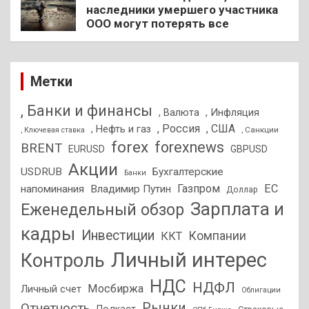
наследники умершего участника
ООО могут потерять все
Метки
, Банки и финансы
, Валюта
, Инфляция
, Россия
, США
, Нефть и газ
, Санкции
, Ключевая ставка
forex
forexnews
BRENT
EURUSD
GBPUSD
Акции
USDRUB
Бухгалтерские
Банки
Газпром
ЕС
напоминания
Владимир Путин
Доллар
Зарплата и
Еженедельный обзор
кадры
Инвестиции
Компании
ККТ
Личный интерес
Контроль
НДС
НДФЛ
Мосбиржа
Личный счет
Облигации
Отчетность
Рынки
Подкаст