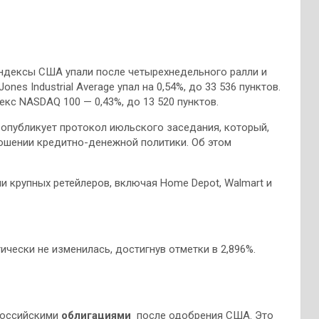
ндексы США упали после четырехнедельного ралли и
nes Industrial Average упал на 0,54%, до 33 536 пунктов.
декс NASDAQ 100 — 0,43%, до 13 520 пунктов.
опубликует протокол июльского заседания, который,
ношении кредитно-денежной политики. Об этом
 крупных ретейлеров, включая Home Depot, Walmart и
чески не изменилась, достигнув отметки в 2,896%.
российскими
облигациями
после одобрения США. Это