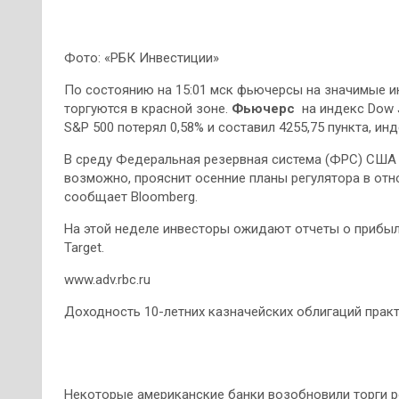
Фото: «РБК Инвестиции»
По состоянию на 15:01 мск фьючерсы на значимые и
торгуются в красной зоне.
Фьючерс
на индекс Dow Jo
S&P 500 потерял 0,58% и составил 4255,75 пункта, ин
В среду Федеральная резервная система (ФРС) США 
возможно, прояснит осенние планы регулятора в от
сообщает Bloomberg.
На этой неделе инвесторы ожидают отчеты о прибыли
Target.
www.adv.rbc.ru
Доходность 10-летних казначейских облигаций практи
Некоторые американские банки возобновили торги 