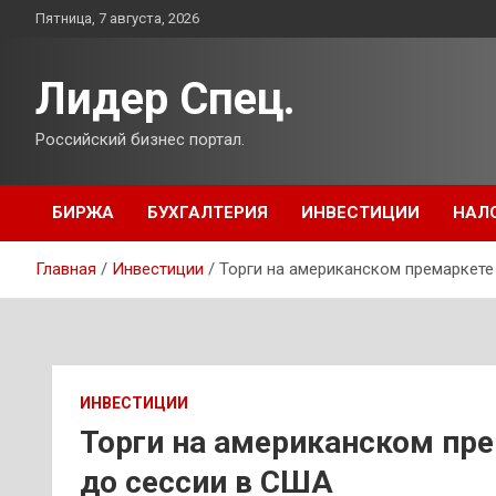
Перейти
Пятница, 7 августа, 2026
к
содержимому
Лидер Спец.
Российский бизнес портал.
БИРЖА
БУХГАЛТЕРИЯ
ИНВЕСТИЦИИ
НАЛ
Главная
Инвестиции
Торги на американском премаркете
ИНВЕСТИЦИИ
Торги на американском пре
до сессии в США