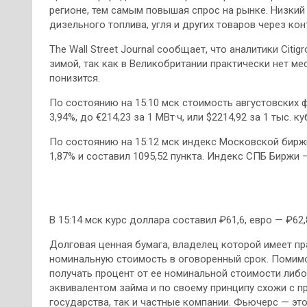
регионе, тем самым повышая спрос на рынке. Низкий
дизельного топлива, угля и других товаров через кон
The Wall Street Journal сообщает, что аналитики Cit
зимой, так как в Великобритании практически нет мес
понизится.
По состоянию на 15:10 мск стоимость августовских 
3,94%, до €214,23 за 1 МВт·ч, или $2214,92 за 1 тыс. 
По состоянию на 15:12 мск индекс Московской биржи 
1,87% и составил 1095,52 пункта. Индекс СПБ Биржи 
В 15:14 мск курс доллара составил ₽61,6, евро — ₽62,
Долговая ценная бумага, владелец которой имеет пр
номинальную стоимость в оговоренный срок. Помимо
получать процент от ее номинальной стоимости либ
эквивалентом займа и по своему принципу схожи с п
государства, так и частные компании. Фьючерс — эт