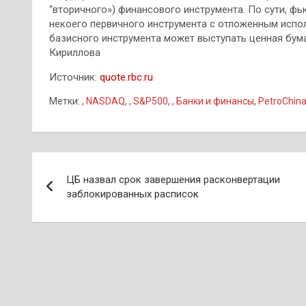
“вторичного») финансового инструмента. По сути, ф
некоего первичного инструмента с отложенным испол
базисного инструмента может выступать ценная бума
Кириллова
Источник:
quote.rbc.ru
Метки:
, NASDAQ
,
, S&P500
,
, Банки и финансы
,
PetroChin
Навигация
ЦБ назвал срок завершения расконвертации
по
заблокированных расписок
записям