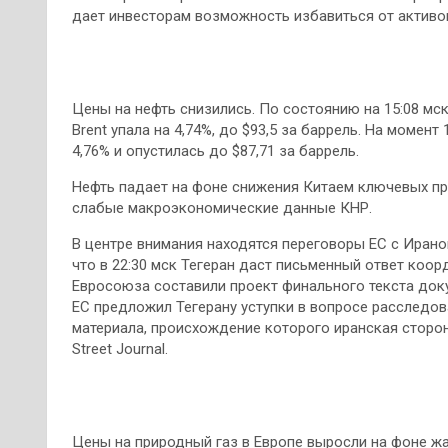
дает инвесторам возможность избавиться от активов
Цены на нефть снизились. По состоянию на 15:08 мс
Brent упала на 4,74%, до $93,5 за баррель. На момен
4,76% и опустилась до $87,71 за баррель.
Нефть падает на фоне снижения Китаем ключевых п
слабые макроэкономические данные КНР.
В центре внимания находятся переговоры ЕС с Иран
что в 22:30 мск Тегеран даст письменный ответ коор
Евросоюза составили проект финального текста док
ЕС предложил Тегерану уступки в вопросе расслед
материала, происхождение которого иранская сторон
Street Journal.
Цены на природный газ в Европе выросли на фоне жа