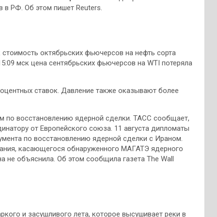
 в РФ. Об этом пишет Reuters.
к стоимость октябрьских фьючерсов на нефть сорта
т 15:09 мск цена сентябрьских фьючерсов на WTI потеряла
роцентных ставок. Давление также оказывают более
ом по восстановлению ядерной сделки. ТАСС сообщает,
динатору от Европейского союза. 11 августа дипломаты
умента по восстановлению ядерной сделки с Ираном.
ования, касающегося обнаруженного МАГАТЭ ядерного
а не объяснила. Об этом сообщила газета The Wall
ркого и засушливого лета, которое высушивает реки в