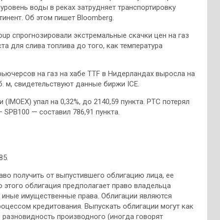
 уровень воды в реках затрудняет транспортировку
тинент. Об этом пишет Bloomberg.
igroup спрогнозировали экстремальные скачки цен на газ
та для слива топлива до того, как температура
фьючерсов на газ на хабе TTF в Нидерландах выросла на
куб. м, свидетельствуют данные биржи ICE.
(IMOEX) упал на 0,32%, до 2140,59 пункта. РТС потерял
— SPB100 — составил 786,91 пункта.
85.
аво получить от выпустившего облигацию лица, ее
 этого облигация предполагает право владельца
о иные имущественные права. Облигации являются
роцессом кредитования. Выпускать облигации могут как
о разновидность производного (иногда говорят