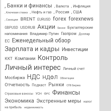
, Банки и финансы
, Валюта
, Инфляция
, Россия
, США
, Нефть и газ
, Ключевая ставка
forex
forexnews
BRENT
EURUSD
, Санкции
Акции
USDRUB
Бухгалтерские
GBPUSD
Банки
Газпром
напоминания
Владимир Путин
Доллар
Еженедельный обзор
ЕС
Зарплата и кадры
Инвестиции
Контроль
Компании
ККТ
Личный интерес
Личный счет
НДС
НДФЛ
Мосбиржа
Облигации
Отчетность
Рынки
Подкаст
СПб Биржа
Финансы
Страховые взносы
УСН
ФРС
Экономика
Экстренные меры
налог
на прибыль
недвижимость