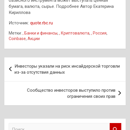
базисного инструмента может выступать ценная
бумага, валюта, сырье. Подробнее Автор Екатерина
Кириллова
Источник:
quote.rbc.ru
Метки:
, Банки и финансы
,
, Криптовалюта
,
, Россия
,
Coinbase
,
Акции
Навигация
Инвесторы указали на риск инсайдерской торговли
по
из-за отсутствия данных
записям
Сообщество инвесторов выступило против
ограничения своих прав
П