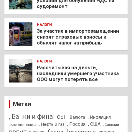
условии для обнуления НДС на
судоремонт
НАЛОГИ
За участие в импортозамещении
снизят страховые взносы и
обнулят налог на прибыль
НАЛОГИ
Рассчитывая на деньги,
наследники умершего участника
ООО могут потерять все
Метки
, Банки и финансы
, Валюта
, Инфляция
, Россия
, США
, Нефть и газ
, Санкции
, Ключевая ставка