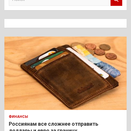
о
и
с
к
ФИНАНСЫ
Россиянам все сложнее отправить
доллары и евро за границу