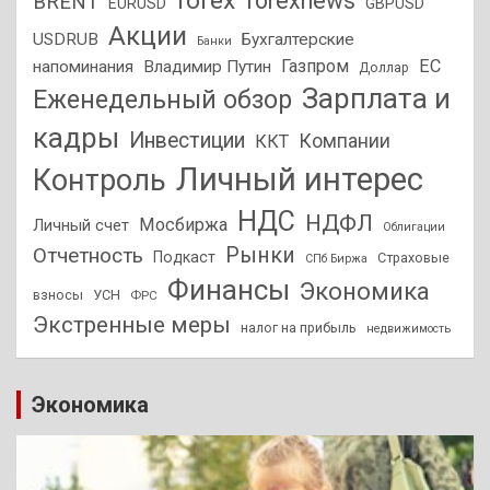
forex
forexnews
BRENT
EURUSD
GBPUSD
Акции
USDRUB
Бухгалтерские
Банки
Газпром
ЕС
напоминания
Владимир Путин
Доллар
Зарплата и
Еженедельный обзор
кадры
Инвестиции
Компании
ККТ
Личный интерес
Контроль
НДС
НДФЛ
Мосбиржа
Личный счет
Облигации
Отчетность
Рынки
Подкаст
Страховые
СПб Биржа
Финансы
Экономика
взносы
УСН
ФРС
Экстренные меры
налог на прибыль
недвижимость
Экономика