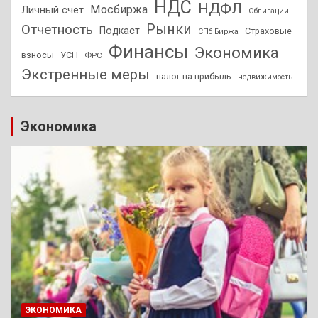
НДС
НДФЛ
Мосбиржа
Личный счет
Облигации
Отчетность
Рынки
Подкаст
Страховые
СПб Биржа
Финансы
Экономика
взносы
УСН
ФРС
Экстренные меры
налог на прибыль
недвижимость
Экономика
ЭКОНОМИКА