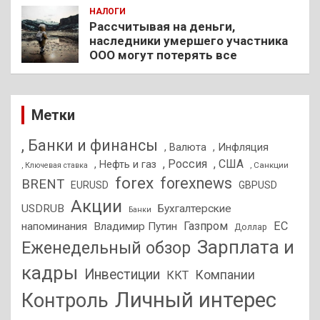
НАЛОГИ
Рассчитывая на деньги,
наследники умершего участника
ООО могут потерять все
Метки
, Банки и финансы
, Валюта
, Инфляция
, Россия
, США
, Нефть и газ
, Санкции
, Ключевая ставка
forex
forexnews
BRENT
EURUSD
GBPUSD
Акции
USDRUB
Бухгалтерские
Банки
Газпром
ЕС
напоминания
Владимир Путин
Доллар
Зарплата и
Еженедельный обзор
кадры
Инвестиции
Компании
ККТ
Личный интерес
Контроль