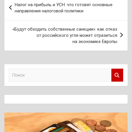
Навигация
Налог на прибыль и УСН: что готовят основные
по
направления налоговой политики
записям
«Будут обходить собственные санкции»: как отказ
от российского угля может отразиться
на экономике Европы
П
о
и
с
к