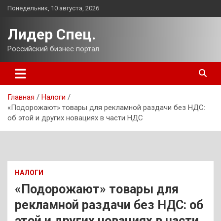
Перейти
Понедельник, 10 августа, 2026
к
содержимому
Лидер Спец.
Российский бизнес портал.
Главная
Налоги
«Подорожают» товары для рекламной раздачи без НДС:
об этой и других новациях в части НДС
НАЛОГИ
«Подорожают» товары для
рекламной раздачи без НДС: об
этой и других новациях в части