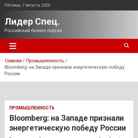
Перейти
Пятница, 7 августа, 2026
к
содержимому
Лидер Спец.
Российский бизнес портал.
Главная
Промышленность
Bloomberg: на Западе признали энергетическую победу
России
ПРОМЫШЛЕННОСТЬ
Bloomberg: на Западе признали
энергетическую победу России