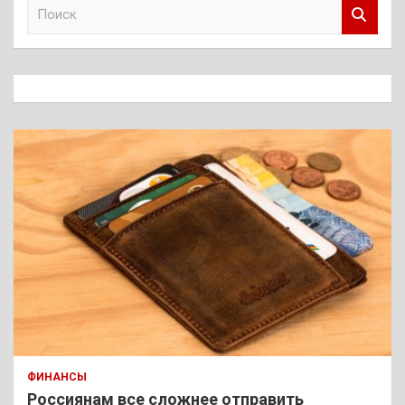
П
о
и
с
к
ФИНАНСЫ
Россиянам все сложнее отправить