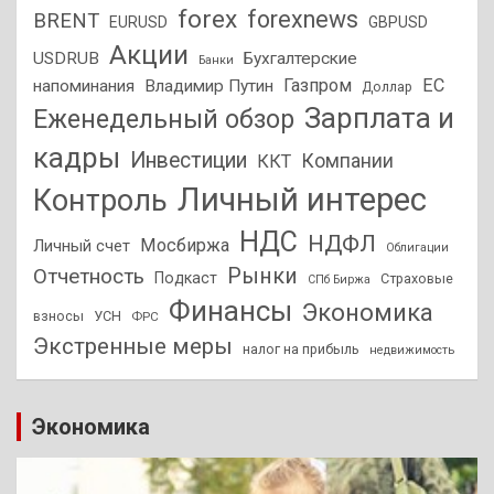
forex
forexnews
BRENT
EURUSD
GBPUSD
Акции
USDRUB
Бухгалтерские
Банки
Газпром
ЕС
напоминания
Владимир Путин
Доллар
Зарплата и
Еженедельный обзор
кадры
Инвестиции
Компании
ККТ
Личный интерес
Контроль
НДС
НДФЛ
Мосбиржа
Личный счет
Облигации
Отчетность
Рынки
Подкаст
Страховые
СПб Биржа
Финансы
Экономика
взносы
УСН
ФРС
Экстренные меры
налог на прибыль
недвижимость
Экономика