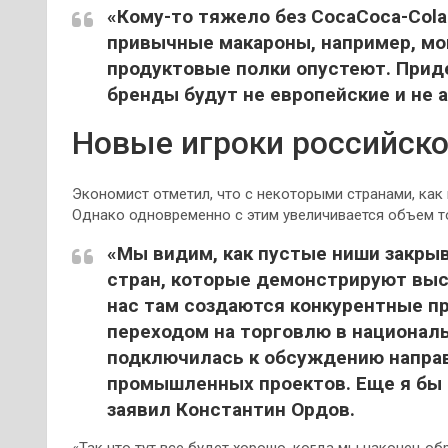
«Кому-то тяжело без CocaCoca-Cola
привычные макароны, например, могу
продуктовые полки опустеют. Приде
бренды будут не европейские и не а
Новые игроки российск
Экономист отметил, что с некоторыми странами, как
Однако одновременно с этим увеличивается объем т
«Мы видим, как пустые ниши закры
стран, которые демонстрируют выс
нас там создаются конкурентные пр
переходом на торговлю в национал
подключилась к обсуждению направ
промышленных проектов. Еще я бы 
заявил Константин Ордов.
«Так что тут все будет хорошо, когда мы наконец о