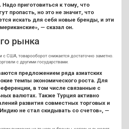
. Надо приготовиться к тому, что
т пропасть, но это не значит, что
тся искать для себя новые бренды, и эти
мериканские», — сказал он.
ого рынка
 и с США, товарооборот снижается достаточно заметно.
орговли с другими государствами.
ваются предложением ряда азиатских
окие темпы экономического роста. Для
еференции, в том числе связанные с
ьных валютах. Также Турция активно
лений развития совместных торговых и
Индию не стал скидывать со счетов», —
братим внимание на те новые бренды, которые выходят