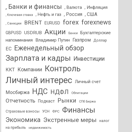
, Банки и финансы
, Валюта
, Инфляция
, Россия
, США
, Нефть и газ
, Ключевая ставка
forex
forexnews
BRENT
EURUSD
, Санкции
Акции
USDRUB
Бухгалтерские
GBPUSD
Банки
Газпром
напоминания
Владимир Путин
Доллар
Еженедельный обзор
ЕС
Зарплата и кадры
Инвестиции
Контроль
Компании
ККТ
Личный интерес
Личный счет
НДС
НДФЛ
Мосбиржа
Облигации
Отчетность
Рынки
Подкаст
СПб Биржа
Финансы
Страховые взносы
УСН
ФРС
Экономика
Экстренные меры
налог
на прибыль
недвижимость