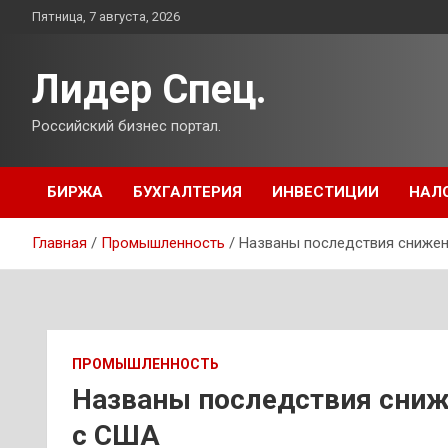
Перейти
Пятница, 7 августа, 2026
к
содержимому
Лидер Спец.
Российский бизнес портал.
БИРЖА
БУХГАЛТЕРИЯ
ИНВЕСТИЦИИ
НАЛ
Главная
Промышленность
Названы последствия снижен
ПРОМЫШЛЕННОСТЬ
Названы последствия сниж
с США