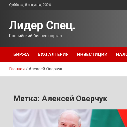
Перейти
Суббота, 8 августа, 2026
к
содержимому
Лидер Спец.
Российский бизнес портал.
БИРЖА
БУХГАЛТЕРИЯ
ИНВЕСТИЦИИ
НАЛ
Главная
Алексей Оверчук
Метка:
Алексей Оверчук