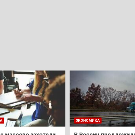
А
ЭКОНОМИКА
е массово захотели
В России предложил