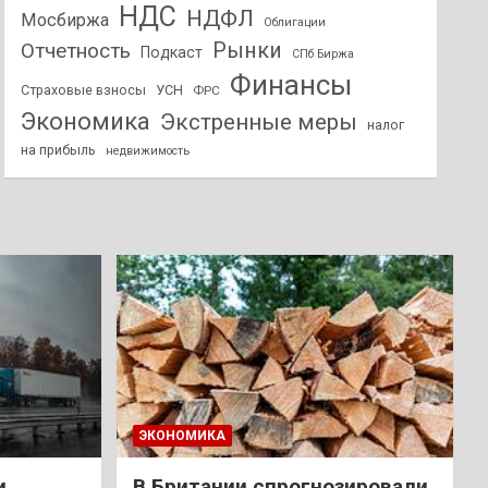
НДС
НДФЛ
Мосбиржа
Облигации
Отчетность
Рынки
Подкаст
СПб Биржа
Финансы
Страховые взносы
УСН
ФРС
Экономика
Экстренные меры
налог
на прибыль
недвижимость
ЭКОНОМИКА
и
В Британии спрогнозировали