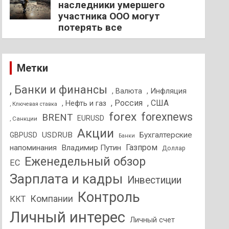
наследники умершего
участника ООО могут
потерять все
Метки
, Банки и финансы
, Валюта
, Инфляция
, Россия
, США
, Нефть и газ
, Ключевая ставка
forex
forexnews
BRENT
EURUSD
, Санкции
Акции
USDRUB
Бухгалтерские
GBPUSD
Банки
Газпром
напоминания
Владимир Путин
Доллар
Еженедельный обзор
ЕС
Зарплата и кадры
Инвестиции
Контроль
Компании
ККТ
Личный интерес
Личный счет