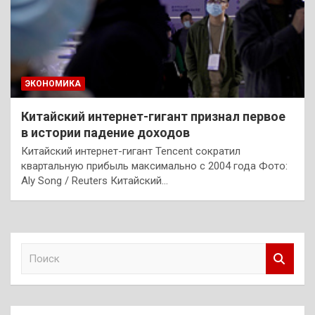
ЭКОНОМИКА
Китайский интернет-гигант признал первое
в истории падение доходов
Китайский интернет-гигант Tencent сократил
квартальную прибыль максимально с 2004 года Фото:
Aly Song / Reuters Китайский…
П
о
и
с
к