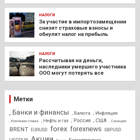
НАЛОГИ
За участие в импортозамещении
снизят страховые взносы и
обнулят налог на прибыль
НАЛОГИ
Рассчитывая на деньги,
наследники умершего участника
ООО могут потерять все
Метки
, Банки и финансы
, Валюта
, Инфляция
, Россия
, США
, Нефть и газ
, Санкции
, Ключевая ставка
forex
forexnews
BRENT
EURUSD
GBPUSD
Акции