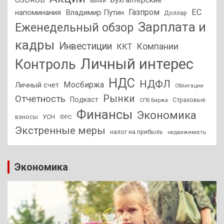
USDRUB
Бухгалтерские
Банки
Газпром
ЕС
напоминания
Владимир Путин
Доллар
Зарплата и
Еженедельный обзор
кадры
Инвестиции
Компании
ККТ
Личный интерес
Контроль
НДС
НДФЛ
Мосбиржа
Личный счет
Облигации
Отчетность
Рынки
Подкаст
Страховые
СПб Биржа
Финансы
Экономика
взносы
УСН
ФРС
Экстренные меры
налог на прибыль
недвижимость
Экономика