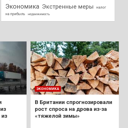
Экономика
Экстренные меры
налог
на прибыль
недвижимость
ЭКОНОМИКА
и
В Британии спрогнозировали
из
рост спроса на дрова из-за
 из
«тяжелой зимы»