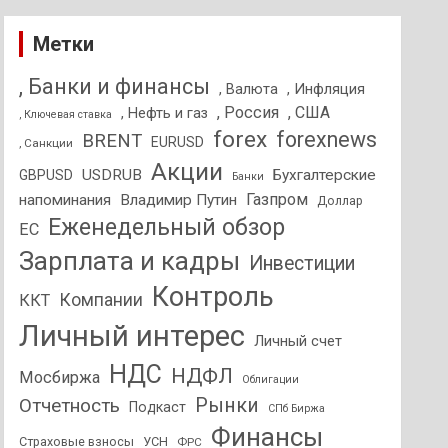
Метки
, Банки и финансы
, Валюта
, Инфляция
, Россия
, США
, Нефть и газ
, Ключевая ставка
forex
forexnews
BRENT
EURUSD
, Санкции
Акции
USDRUB
Бухгалтерские
GBPUSD
Банки
Газпром
напоминания
Владимир Путин
Доллар
Еженедельный обзор
ЕС
Зарплата и кадры
Инвестиции
Контроль
Компании
ККТ
Личный интерес
Личный счет
НДС
НДФЛ
Мосбиржа
Облигации
Отчетность
Рынки
Подкаст
СПб Биржа
Финансы
Страховые взносы
УСН
ФРС