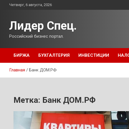
Перейти
Четверг, 6 августа, 2026
к
содержимому
Лидер Спец.
Российский бизнес портал.
БИРЖА
БУХГАЛТЕРИЯ
ИНВЕСТИЦИИ
НАЛ
Главная
Банк ДОМ.РФ
Метка:
Банк ДОМ.РФ