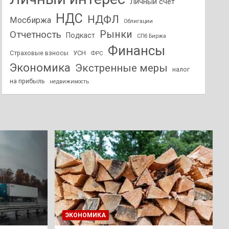
Личный счет
НДС
НДФЛ
Мосбиржа
Облигации
Отчетность
Рынки
Подкаст
СПб Биржа
Финансы
Страховые взносы
УСН
ФРС
Экономика
Экстренные меры
налог
на прибыль
недвижимость
ЭКОНОМИКА