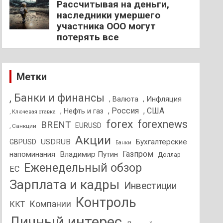
Рассчитывая на деньги,
наследники умершего
участника ООО могут
потерять все
Метки
, Банки и финансы
, Валюта
, Инфляция
, Россия
, США
, Нефть и газ
, Ключевая ставка
forex
forexnews
BRENT
EURUSD
, Санкции
Акции
USDRUB
Бухгалтерские
GBPUSD
Банки
Газпром
напоминания
Владимир Путин
Доллар
Еженедельный обзор
ЕС
Зарплата и кадры
Инвестиции
Контроль
Компании
ККТ
Личный интерес