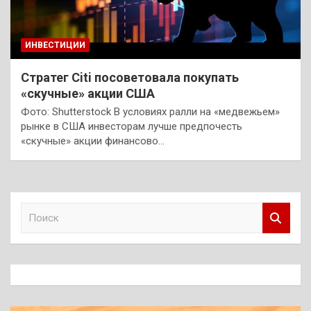
ИНВЕСТИЦИИ
Стратег Citi посоветовала покупать
«скучные» акции США
Фото: Shutterstock В условиях ралли на «медвежьем»
рынке в США инвесторам лучше предпочесть
«скучные» акции финансово…
П
о
и
с
к