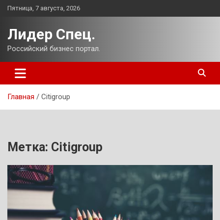
Перейти
Пятница, 7 августа, 2026
к
содержимому
Лидер Спец.
Российский бизнес портал.
Главная
Citigroup
Метка:
Citigroup