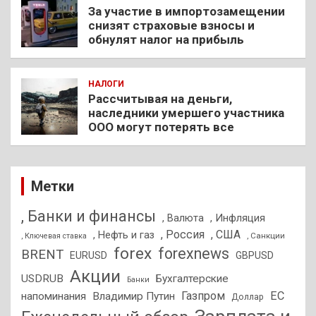
За участие в импортозамещении
снизят страховые взносы и
обнулят налог на прибыль
НАЛОГИ
Рассчитывая на деньги,
наследники умершего участника
ООО могут потерять все
Метки
, Банки и финансы
, Валюта
, Инфляция
, Россия
, США
, Нефть и газ
, Санкции
, Ключевая ставка
forex
forexnews
BRENT
EURUSD
GBPUSD
Акции
USDRUB
Бухгалтерские
Банки
Газпром
ЕС
напоминания
Владимир Путин
Доллар