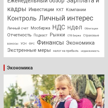
Зарплата и
Еженедельный обзор
кадры
Инвестиции
Компании
ККТ
Личный интерес
Контроль
НДС
НДФЛ
Мосбиржа
Личный счет
Облигации
Отчетность
Рынки
Подкаст
Страховые
СПб Биржа
Финансы
Экономика
взносы
УСН
ФРС
Экстренные меры
налог на прибыль
недвижимость
Экономика