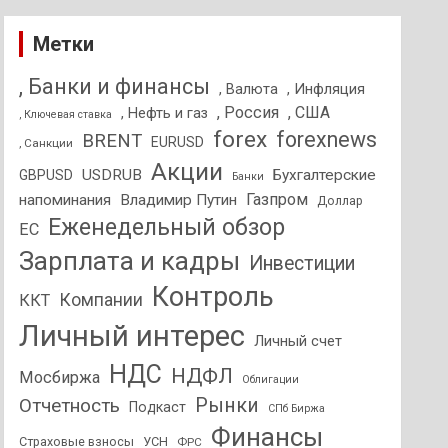
Метки
, Банки и финансы
, Валюта
, Инфляция
, Россия
, США
, Нефть и газ
, Ключевая ставка
forex
forexnews
BRENT
EURUSD
, Санкции
Акции
USDRUB
Бухгалтерские
GBPUSD
Банки
Газпром
напоминания
Владимир Путин
Доллар
Еженедельный обзор
ЕС
Зарплата и кадры
Инвестиции
Контроль
Компании
ККТ
Личный интерес
Личный счет
НДС
НДФЛ
Мосбиржа
Облигации
Отчетность
Рынки
Подкаст
СПб Биржа
Финансы
Страховые взносы
УСН
ФРС