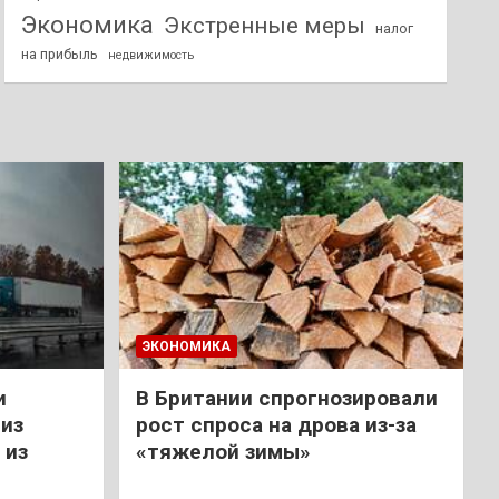
Экономика
Экстренные меры
налог
на прибыль
недвижимость
ЭКОНОМИКА
и
В Британии спрогнозировали
из
рост спроса на дрова из-за
 из
«тяжелой зимы»