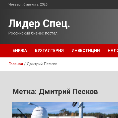
Перейти
Четверг, 6 августа, 2026
к
содержимому
Лидер Спец.
Российский бизнес портал.
БИРЖА
БУХГАЛТЕРИЯ
ИНВЕСТИЦИИ
НАЛ
Главная
Дмитрий Песков
Метка:
Дмитрий Песков