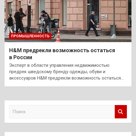
ПРОМЫШЛЕННОСТЬ
H&M предрекли возможность остаться
в России
Эксперт в области управления недвижимостью
предрек шведскому бренду одежды, обуви и
аксессуаров H&M предрекли возможность остаться…
П
о
и
с
к