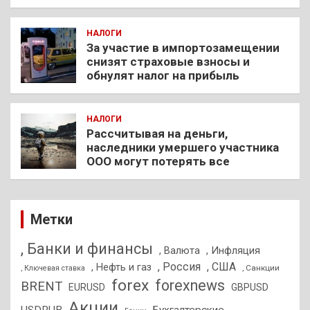
НАЛОГИ
За участие в импортозамещении
снизят страховые взносы и
обнулят налог на прибыль
НАЛОГИ
Рассчитывая на деньги,
наследники умершего участника
ООО могут потерять все
Метки
, Банки и финансы
, Валюта
, Инфляция
, Россия
, США
, Нефть и газ
, Санкции
, Ключевая ставка
forex
forexnews
BRENT
EURUSD
GBPUSD
Акции