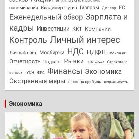
USDRUB
Бухгалтерские
Банки
Газпром
ЕС
напоминания
Владимир Путин
Доллар
Зарплата и
Еженедельный обзор
кадры
Инвестиции
Компании
ККТ
Личный интерес
Контроль
НДС
НДФЛ
Мосбиржа
Личный счет
Облигации
Отчетность
Рынки
Подкаст
Страховые
СПб Биржа
Финансы
Экономика
взносы
УСН
ФРС
Экстренные меры
налог на прибыль
недвижимость
Экономика