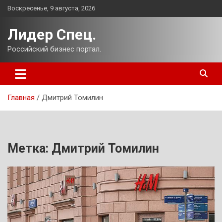
Перейти
Воскресенье, 9 августа, 2026
к
содержимому
Лидер Спец.
Российский бизнес портал.
Главная
Дмитрий Томилин
Метка:
Дмитрий Томилин