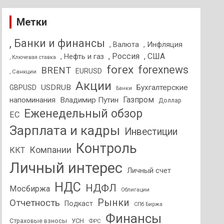
Метки
, Банки и финансы
, Валюта
, Инфляция
, Россия
, США
, Нефть и газ
, Ключевая ставка
forex
forexnews
BRENT
EURUSD
, Санкции
Акции
USDRUB
Бухгалтерские
GBPUSD
Банки
Газпром
напоминания
Владимир Путин
Доллар
Еженедельный обзор
ЕС
Зарплата и кадры
Инвестиции
Контроль
Компании
ККТ
Личный интерес
Личный счет
НДС
НДФЛ
Мосбиржа
Облигации
Отчетность
Рынки
Подкаст
СПб Биржа
Финансы
Страховые взносы
УСН
ФРС