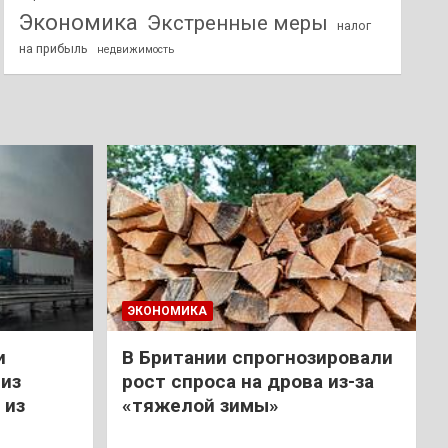
Экономика
Экстренные меры
налог
на прибыль
недвижимость
ЭКОНОМИКА
и
В Британии спрогнозировали
из
рост спроса на дрова из-за
 из
«тяжелой зимы»