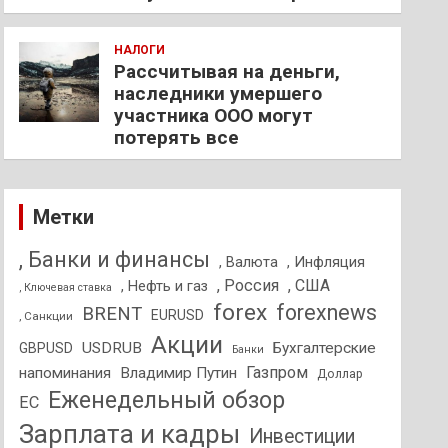
НАЛОГИ
Рассчитывая на деньги,
наследники умершего
участника ООО могут
потерять все
Метки
, Банки и финансы
, Валюта
, Инфляция
, Россия
, США
, Нефть и газ
, Ключевая ставка
forex
forexnews
BRENT
EURUSD
, Санкции
Акции
USDRUB
Бухгалтерские
GBPUSD
Банки
Газпром
напоминания
Владимир Путин
Доллар
Еженедельный обзор
ЕС
Зарплата и кадры
Инвестиции