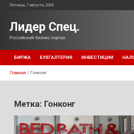
Перейти
Пятница, 7 августа, 2026
к
содержимому
Лидер Спец.
Российский бизнес портал.
БИРЖА
БУХГАЛТЕРИЯ
ИНВЕСТИЦИИ
НАЛ
Главная
Гонконг
Метка:
Гонконг