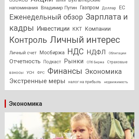
USDRUB
Бухгалтерские
Банки
Газпром
ЕС
напоминания
Владимир Путин
Доллар
Зарплата и
Еженедельный обзор
кадры
Инвестиции
Компании
ККТ
Личный интерес
Контроль
НДС
НДФЛ
Мосбиржа
Личный счет
Облигации
Отчетность
Рынки
Подкаст
Страховые
СПб Биржа
Финансы
Экономика
взносы
УСН
ФРС
Экстренные меры
налог на прибыль
недвижимость
Экономика