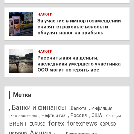
НАЛОГИ
За участие в импортозамещении
снизят страховые взносы и
обнулят налог на прибыль
НАЛОГИ
Рассчитывая на деньги,
наследники умершего участника
ООО могут потерять все
Метки
, Банки и финансы
, Валюта
, Инфляция
, Россия
, США
, Нефть и газ
, Санкции
, Ключевая ставка
forex
forexnews
BRENT
EURUSD
GBPUSD
Акции