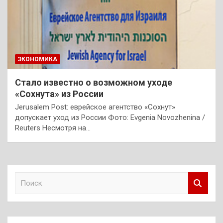
ЭКОНОМИКА
Стало известно о возможном уходе
«Сохнута» из России
Jerusalem Post: еврейское агентство «Сохнут»
допускает уход из России Фото: Evgenia Novozhenina /
Reuters Несмотря на…
П
о
и
с
к