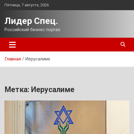
Перейти
Пятница, 7 августа, 2026
к
содержимому
Лидер Спец.
Российский бизнес портал.
Главная
Иерусалиме
Метка:
Иерусалиме