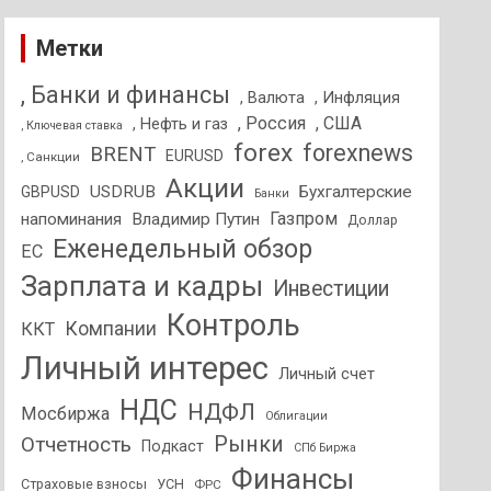
Метки
, Банки и финансы
, Валюта
, Инфляция
, Россия
, США
, Нефть и газ
, Ключевая ставка
forex
forexnews
BRENT
EURUSD
, Санкции
Акции
USDRUB
Бухгалтерские
GBPUSD
Банки
Газпром
напоминания
Владимир Путин
Доллар
Еженедельный обзор
ЕС
Зарплата и кадры
Инвестиции
Контроль
Компании
ККТ
Личный интерес
Личный счет
НДС
НДФЛ
Мосбиржа
Облигации
Отчетность
Рынки
Подкаст
СПб Биржа
Финансы
Страховые взносы
УСН
ФРС