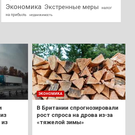
Экономика
Экстренные меры
налог
на прибыль
недвижимость
ЭКОНОМИКА
и
В Британии спрогнозировали
из
рост спроса на дрова из-за
 из
«тяжелой зимы»