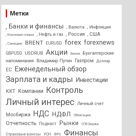
Метки
, Банки и финансы
, Валюта
, Инфляция
, Россия
, США
, Нефть и газ
, Ключевая ставка
forex
forexnews
BRENT
EURUSD
, Санкции
Акции
USDRUB
Бухгалтерские
GBPUSD
Банки
Газпром
напоминания
Владимир Путин
Доллар
Еженедельный обзор
ЕС
Зарплата и кадры
Инвестиции
Контроль
Компании
ККТ
Личный интерес
Личный счет
НДС
НДФЛ
Мосбиржа
Облигации
Отчетность
Рынки
Подкаст
СПб Биржа
Финансы
Страховые взносы
УСН
ФРС