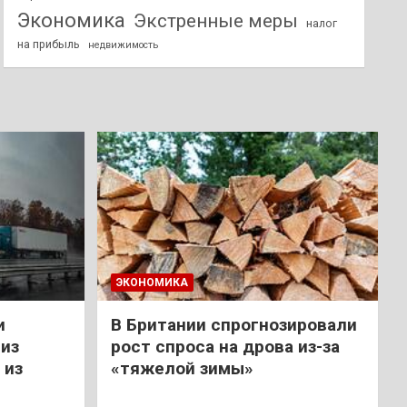
Экономика
Экстренные меры
налог
на прибыль
недвижимость
ЭКОНОМИКА
и
В Британии спрогнозировали
из
рост спроса на дрова из-за
 из
«тяжелой зимы»