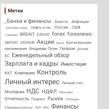
Метки
, Банки и финансы
, Валюта
, Инфляция
, Россия
, США
, Нефть и газ
, Ключевая ставка
forex
forexnews
BRENT
EURUSD
, Санкции
Акции
USDRUB
Бухгалтерские
GBPUSD
Банки
Газпром
напоминания
Владимир Путин
Доллар
Еженедельный обзор
ЕС
Зарплата и кадры
Инвестиции
Контроль
Компании
ККТ
Личный интерес
Личный счет
НДС
НДФЛ
Мосбиржа
Облигации
Отчетность
Рынки
Подкаст
СПб Биржа
Финансы
Страховые взносы
УСН
ФРС