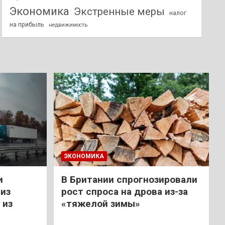
Экономика
Экстренные меры
налог
на прибыль
недвижимость
ЭКОНОМИКА
и
В Британии спрогнозировали
из
рост спроса на дрова из-за
 из
«тяжелой зимы»