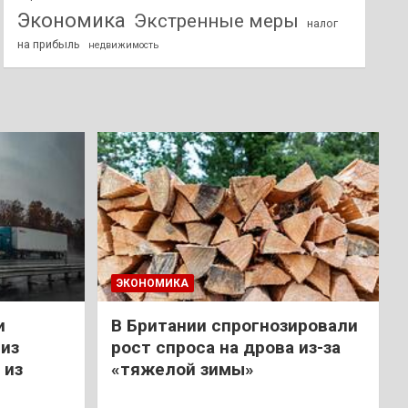
Экономика
Экстренные меры
налог
на прибыль
недвижимость
ЭКОНОМИКА
и
В Британии спрогнозировали
из
рост спроса на дрова из-за
 из
«тяжелой зимы»