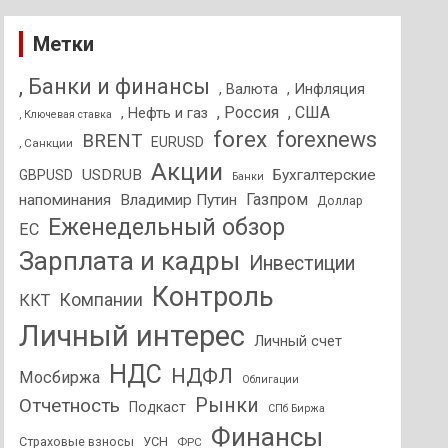
Метки
, Банки и финансы
, Валюта
, Инфляция
, Россия
, США
, Нефть и газ
, Ключевая ставка
forex
forexnews
BRENT
EURUSD
, Санкции
Акции
USDRUB
Бухгалтерские
GBPUSD
Банки
Газпром
напоминания
Владимир Путин
Доллар
Еженедельный обзор
ЕС
Зарплата и кадры
Инвестиции
Контроль
Компании
ККТ
Личный интерес
Личный счет
НДС
НДФЛ
Мосбиржа
Облигации
Отчетность
Рынки
Подкаст
СПб Биржа
Финансы
Страховые взносы
УСН
ФРС