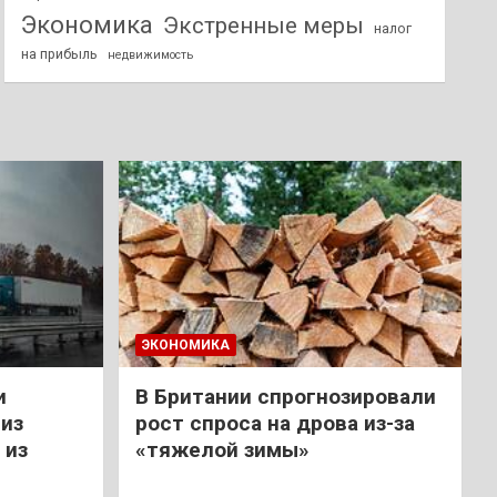
Экономика
Экстренные меры
налог
на прибыль
недвижимость
ЭКОНОМИКА
и
В Британии спрогнозировали
из
рост спроса на дрова из-за
 из
«тяжелой зимы»