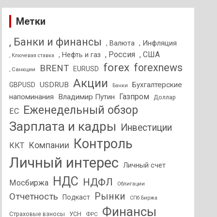
Метки
, Банки и финансы
, Валюта
, Инфляция
, Россия
, США
, Нефть и газ
, Ключевая ставка
forex
forexnews
BRENT
EURUSD
, Санкции
Акции
USDRUB
Бухгалтерские
GBPUSD
Банки
Газпром
напоминания
Владимир Путин
Доллар
Еженедельный обзор
ЕС
Зарплата и кадры
Инвестиции
Контроль
Компании
ККТ
Личный интерес
Личный счет
НДС
НДФЛ
Мосбиржа
Облигации
Отчетность
Рынки
Подкаст
СПб Биржа
Финансы
Страховые взносы
УСН
ФРС