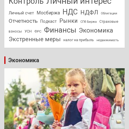
Личный интерес
Контроль
НДС
НДФЛ
Мосбиржа
Личный счет
Облигации
Отчетность
Рынки
Подкаст
Страховые
СПб Биржа
Финансы
Экономика
взносы
УСН
ФРС
Экстренные меры
налог на прибыль
недвижимость
Экономика