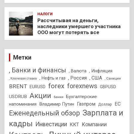
НАЛОГИ
Рассчитывая на деньги,
наследники умершего участника
ООО могут потерять все
Метки
, Банки и финансы
, Валюта
, Инфляция
, Россия
, США
, Нефть и газ
, Санкции
, Ключевая ставка
forex
forexnews
BRENT
EURUSD
GBPUSD
Акции
USDRUB
Бухгалтерские
Банки
Газпром
ЕС
напоминания
Владимир Путин
Доллар
Зарплата и
Еженедельный обзор
кадры
Инвестиции
Компании
ККТ