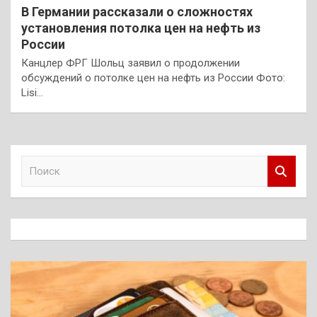
В Германии рассказали о сложностях
установления потолка цен на нефть из
России
Канцлер ФРГ Шольц заявил о продолжении
обсуждений о потолке цен на нефть из России Фото:
Lisi…
П
о
и
с
к