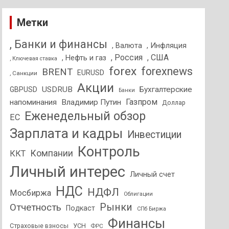
Метки
, Банки и финансы
, Валюта
, Инфляция
, Россия
, США
, Нефть и газ
, Ключевая ставка
forex
forexnews
BRENT
EURUSD
, Санкции
Акции
USDRUB
Бухгалтерские
GBPUSD
Банки
Газпром
напоминания
Владимир Путин
Доллар
Еженедельный обзор
ЕС
Зарплата и кадры
Инвестиции
Контроль
Компании
ККТ
Личный интерес
Личный счет
НДС
НДФЛ
Мосбиржа
Облигации
Отчетность
Рынки
Подкаст
СПб Биржа
Финансы
Страховые взносы
УСН
ФРС