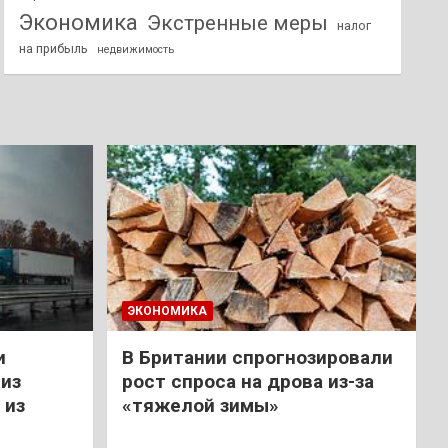
Экономика
Экстренные меры
налог
на прибыль
недвижимость
ЭКОНОМИКА
и
В Британии спрогнозировали
из
рост спроса на дрова из-за
 из
«тяжелой зимы»