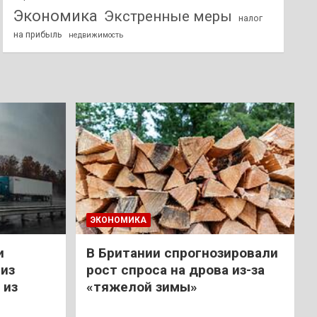
Экономика
Экстренные меры
налог
на прибыль
недвижимость
ЭКОНОМИКА
и
В Британии спрогнозировали
из
рост спроса на дрова из-за
 из
«тяжелой зимы»