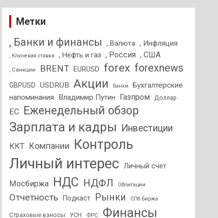
Метки
, Банки и финансы
, Валюта
, Инфляция
, Россия
, США
, Нефть и газ
, Ключевая ставка
forex
forexnews
BRENT
EURUSD
, Санкции
Акции
USDRUB
Бухгалтерские
GBPUSD
Банки
Газпром
напоминания
Владимир Путин
Доллар
Еженедельный обзор
ЕС
Зарплата и кадры
Инвестиции
Контроль
Компании
ККТ
Личный интерес
Личный счет
НДС
НДФЛ
Мосбиржа
Облигации
Отчетность
Рынки
Подкаст
СПб Биржа
Финансы
Страховые взносы
УСН
ФРС