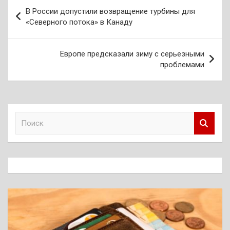
Навигация
В России допустили возвращение турбины для
по
«Северного потока» в Канаду
записям
Европе предсказали зиму с серьезными
проблемами
П
о
и
с
к