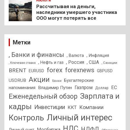
НАЛОГИ
Рассчитывая на деньги,
наследники умершего участника
ООО могут потерять все
Метки
, Банки и финансы
, Валюта
, Инфляция
, Россия
, США
, Нефть и газ
, Санкции
, Ключевая ставка
forex
forexnews
BRENT
EURUSD
GBPUSD
Акции
USDRUB
Бухгалтерские
Банки
Газпром
ЕС
напоминания
Владимир Путин
Доллар
Зарплата и
Еженедельный обзор
кадры
Инвестиции
Компании
ККТ
Личный интерес
Контроль
НДС
НДФЛ
Мосбиржа
Личный счет