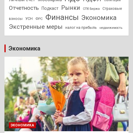
Облигации
Отчетность
Рынки
Подкаст
Страховые
СПб Биржа
Финансы
Экономика
взносы
УСН
ФРС
Экстренные меры
налог на прибыль
недвижимость
Экономика
ЭКОНОМИКА