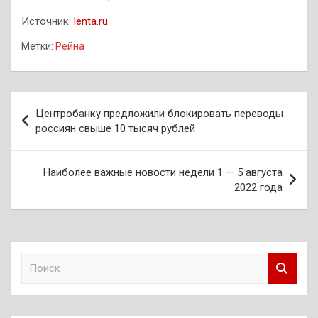
Источник:
lenta.ru
Метки:
Рейна
Навигация
Центробанку предложили блокировать переводы
по
россиян свыше 10 тысяч рублей
записям
Наиболее важные новости недели 1 — 5 августа
2022 года
П
о
и
с