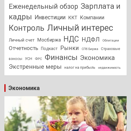
Зарплата и
Еженедельный обзор
кадры
Инвестиции
Компании
ККТ
Личный интерес
Контроль
НДС
НДФЛ
Мосбиржа
Личный счет
Облигации
Отчетность
Рынки
Подкаст
Страховые
СПб Биржа
Финансы
Экономика
взносы
УСН
ФРС
Экстренные меры
налог на прибыль
недвижимость
Экономика