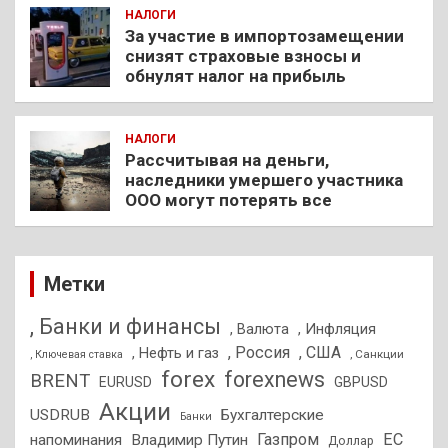
НАЛОГИ
За участие в импортозамещении
снизят страховые взносы и
обнулят налог на прибыль
НАЛОГИ
Рассчитывая на деньги,
наследники умершего участника
ООО могут потерять все
Метки
, Банки и финансы
, Валюта
, Инфляция
, Россия
, США
, Нефть и газ
, Санкции
, Ключевая ставка
forex
forexnews
BRENT
EURUSD
GBPUSD
Акции
USDRUB
Бухгалтерские
Банки
Газпром
ЕС
напоминания
Владимир Путин
Доллар