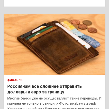
к
ФИНАНСЫ
Россиянам все сложнее отправить
доллары и евро за границу
Многие банки уже не осуществляют такие переводы. И
причина не только в санкциях Фото: pixabay/stevepb
Клиентам российских банков становится все сложнее