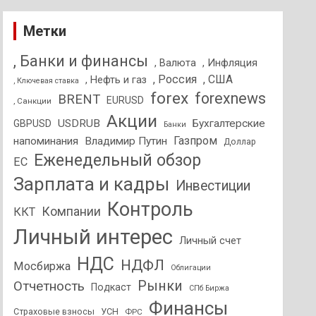
Метки
, Банки и финансы
, Валюта
, Инфляция
, Россия
, США
, Нефть и газ
, Ключевая ставка
forex
forexnews
BRENT
EURUSD
, Санкции
Акции
USDRUB
Бухгалтерские
GBPUSD
Банки
Газпром
напоминания
Владимир Путин
Доллар
Еженедельный обзор
ЕС
Зарплата и кадры
Инвестиции
Контроль
Компании
ККТ
Личный интерес
Личный счет
НДС
НДФЛ
Мосбиржа
Облигации
Отчетность
Рынки
Подкаст
СПб Биржа
Финансы
Страховые взносы
УСН
ФРС