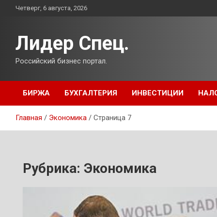
Перейти
Четверг, 6 августа, 2026
к
содержимому
Лидер Спец.
Российский бизнес портал.
БИРЖА
БУХГАЛТЕРИЯ
ИНВЕСТИЦИИ
НАЛ
Главная
Экономика
Страница 7
Рубрика:
Экономика