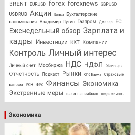
forex
forexnews
BRENT
EURUSD
GBPUSD
Акции
USDRUB
Бухгалтерские
Банки
Газпром
ЕС
напоминания
Владимир Путин
Доллар
Зарплата и
Еженедельный обзор
кадры
Инвестиции
Компании
ККТ
Личный интерес
Контроль
НДС
НДФЛ
Мосбиржа
Личный счет
Облигации
Отчетность
Рынки
Подкаст
Страховые
СПб Биржа
Финансы
Экономика
взносы
УСН
ФРС
Экстренные меры
налог на прибыль
недвижимость
Экономика