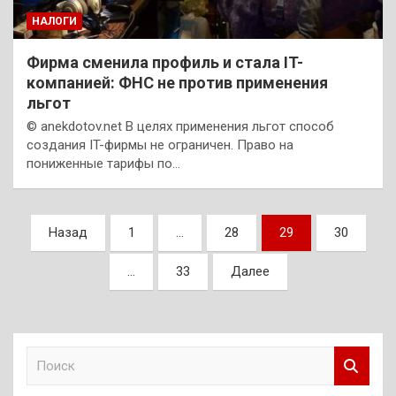
НАЛОГИ
Фирма сменила профиль и стала IT-
компанией: ФНС не против применения
льгот
© anekdotov.net В целях применения льгот способ
создания IT-фирмы не ограничен. Право на
пониженные тарифы по…
Пагинация
Назад
1
…
28
29
30
записей
…
33
Далее
П
о
и