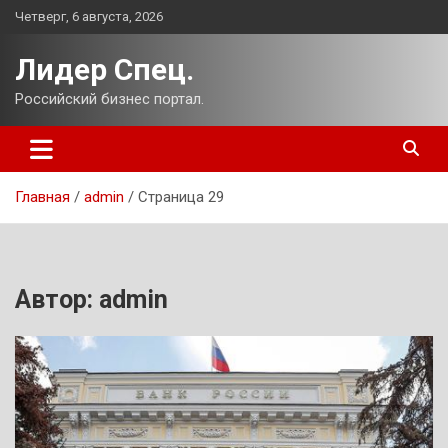
Перейти
Четверг, 6 августа, 2026
к
содержимому
Лидер Спец.
Российский бизнес портал.
Главная
admin
Страница 29
Автор:
admin